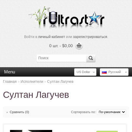
Войти в
личный кабинет
или
зарегистрироваться
.
0 шт. - $0,00
Menu
US Dollar
Русский
Главная
»
Исполнители
»
Султан Лагучев
Султан Лагучев
Сравнить (0)
Сортировать по: