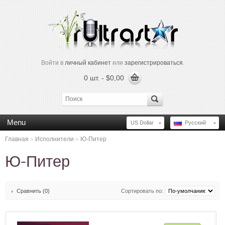
Войти в
личный кабинет
или
зарегистрироваться
.
0 шт. - $0,00
Menu
US Dollar
Русский
Главная
»
Исполнители
»
Ю-Питер
Ю-Питер
Сравнить (0)
Сортировать по: