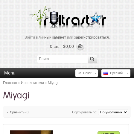
Войти в
личный кабинет
или
зарегистрироваться
.
0 шт. - $0,00
Menu
US Dollar
Русский
Главная
»
Исполнители
»
Miyagi
Miyagi
Сравнить (0)
Сортировать по: