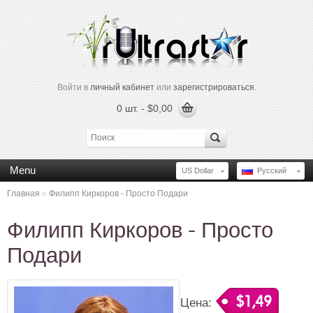
Войти в
личный кабинет
или
зарегистрироваться
.
0 шт. - $0,00
Menu
US Dollar
Русский
Главная
»
Филипп Киркоров - Просто Подари
Филипп Киркоров - Просто
Подари
$1,49
Цена: