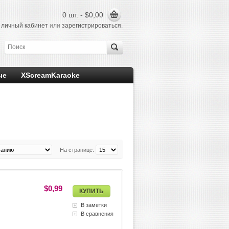
0 шт. - $0,00
в
личный кабинет
или
зарегистрироваться
.
ые
XScreamKaraoke
На странице:
$0,99
В заметки
В сравнения