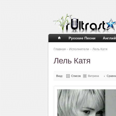
Русские Песни
Англий
Главная
»
Исполнители
»
Лель Катя
Лель Катя
Вид:
Список
Витрина
Сравни