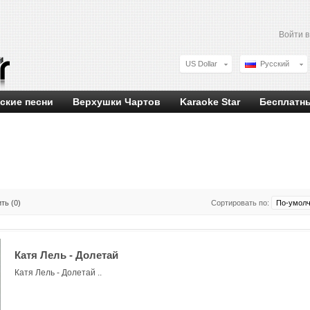
Войти 
US Dollar
Русский
ские песни
Верхушки Чартов
Karaoke Star
Бесплатн
ть (0)
Сортировать по:
Катя Лель - Долетай
Катя Лель - Долетай ..