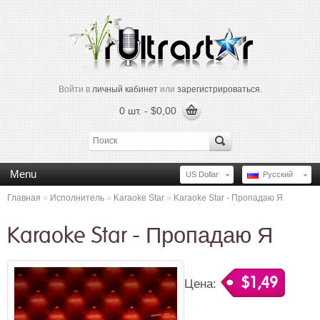
Войти в
личный кабинет
или
зарегистрироваться
.
0 шт. - $0,00
Menu
US Dollar
Русский
Главная
»
Исполнитель
»
Karaoke Star
»
Karaoke Star - Пропадаю Я
Karaoke Star - Пропадаю Я
$1,49
Цена: