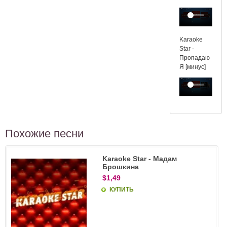
Karaoke
Star -
Пропадаю
Я [минус]
Похожие песни
Karaoke Star - Мадам
Брошкина
$1,49
КУПИТЬ