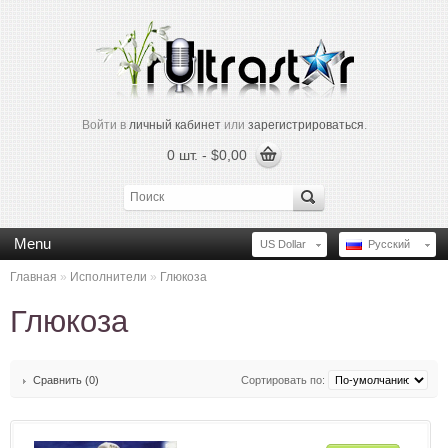
Войти в
личный кабинет
или
зарегистрироваться
.
0 шт. - $0,00
Menu
US Dollar
Русский
Главная
»
Исполнители
»
Глюкоза
Глюкоза
Сравнить (0)
Сортировать по: