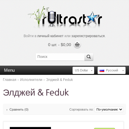
Войти в
личный кабинет
или
зарегистрироваться
.
0 шт. - $0,00
Menu
US Dollar
Русский
Главная
»
Исполнители
»
Элджей & Feduk
Элджей & Feduk
Сравнить (0)
Сортировать по: