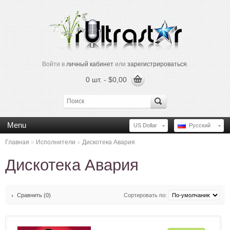
Войти в
личный кабинет
или
зарегистрироваться
.
0 шт. - $0,00
Menu
US Dollar
Русский
Главная
»
Исполнители
»
Дискотека Авария
Дискотека Авария
Сравнить (0)
Сортировать по: