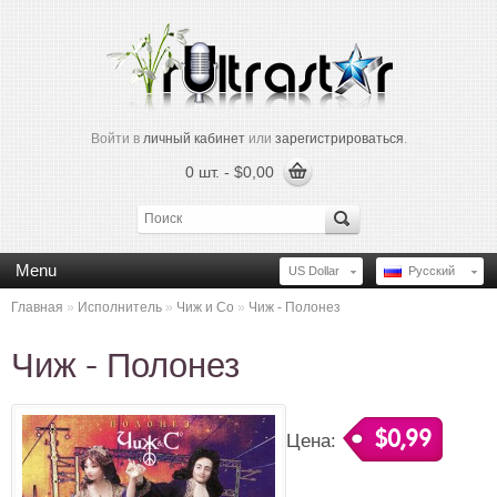
Войти в
личный кабинет
или
зарегистрироваться
.
0 шт. - $0,00
Menu
US Dollar
Русский
Главная
»
Исполнитель
»
Чиж и Co
»
Чиж - Полонез
Чиж - Полонез
$0,99
Цена: