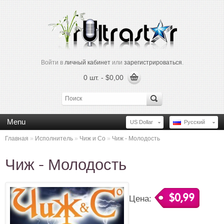
Войти в
личный кабинет
или
зарегистрироваться
.
0 шт. - $0,00
Menu
US Dollar
Русский
Главная
»
Исполнитель
»
Чиж и Co
»
Чиж - Молодость
Чиж - Молодость
$0,99
Цена: