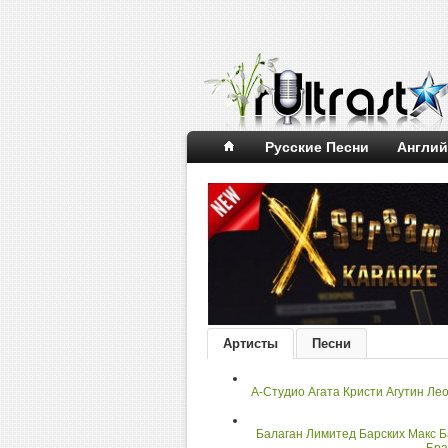
Русские Песни
Англий
Артисты
Песни
А-Студио
Агата Кристи
Агутин Ле
Балаган Лимитед
Барских Макс
Б