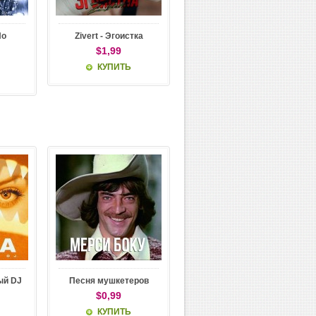
По
Zivert - Эгоистка
$1,99
КУПИТЬ
ый DJ
Песня мушкетеров
$0,99
КУПИТЬ