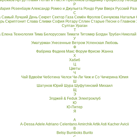
ирожков Артур
Пламя
Потап и Настя
Пресняков Владимир
Профессор Лебед
Р
Мария
Розенбаум Александр
Ромео и Джульета
Рондо
Руки Вверх
Русский Раз
С
а
Самый Лучший День
Секрет
Сектор Газа
Семён Фролов
Сенчукова Наталья
орь
Скриптонит
Слава
Сливки
София Ротару
Сплин
Старые Песни о Главном 
Султан Ураган
Т
а Елена
Технология
Тима Белорусских
Тимати
Титомир Богдан
Трубач Николай
У
Уматурман
Унесенные Ветром
Успенская Любовь
Ф
Фабрика
Фадеев Макс
Форум
Фриске Жанна
Х
Хабиб
Ц
Цветы
Ч
Чай Вдвоём
Чеботина
Челси
Чи-Ли
Чиж и Co
Чичерина Юлия
Ш
Шатунов Юрий
Шура
Шуфутинский Михаил
Щ
Э
Элджей & Feduk
Электроклуб
Ю
Ю-Питер
Я
A
A-Dessa
Adele
Adriano Celentano
Amirchik
Artik Asti Kacher
Avicii
B
Betsy
Bumboks
Burito