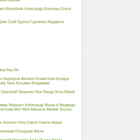
яна
Бьянка
вел
Воробьёв Александр
Воронец Ольга
Грин Грэй
Группа
Гурченко Людмила
мов
Инь-Ян
но
Киркоров Филипп
Клава Кока
Колдун
ова Тина
Кузьмин Владимир
 Григорий
Лещенко Лев
Линда
Лоза Юрий
имир
Маршал Александр
Маша и Медведи
неточка
Мот
Моя Мишель
Мумий Тролль
ь
Ноггано
Ногу Свело
Нэнси
Нюша
шенники
Отрадная Женя