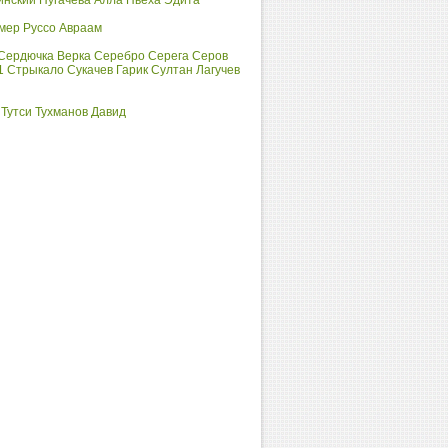
инский
Пугачёва Алла
Пьеха Эдита
мер
Руссо Авраам
Сердючка Верка
Серебро
Серега
Серов
1
Стрыкало
Сукачев Гарик
Султан Лагучев
Тутси
Тухманов Давид