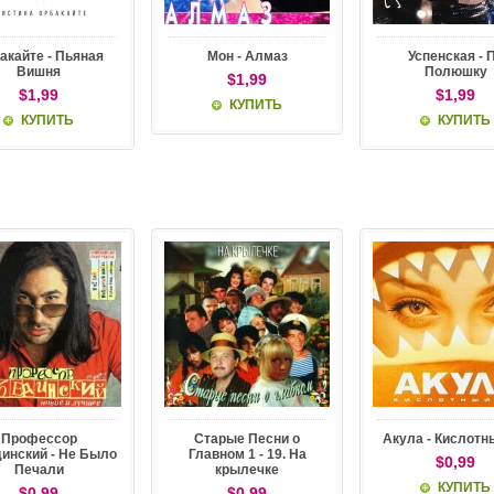
акайте - Пьяная
Мон - Алмаз
Успенская - 
Вишня
Полюшку
$1,99
$1,99
$1,99
КУПИТЬ
КУПИТЬ
КУПИТЬ
Профессор
Старые Песни о
Акула - Кислотн
инский - Не Было
Главном 1 - 19. На
$0,99
Печали
крылечке
КУПИТЬ
$0,99
$0,99