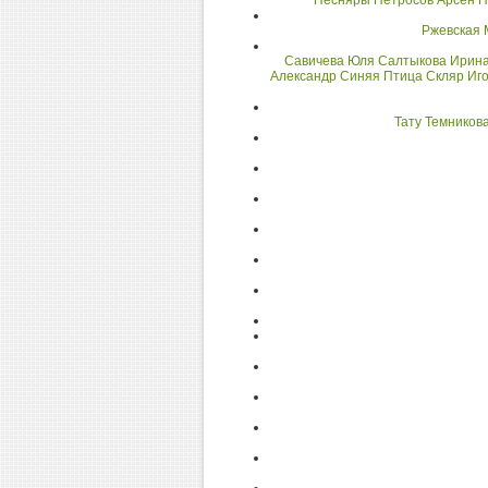
Песняры
Петросов Арсен
П
Ржевская 
Савичева Юля
Салтыкова Ирин
Александр
Синяя Птица
Скляр Иг
Тату
Темников