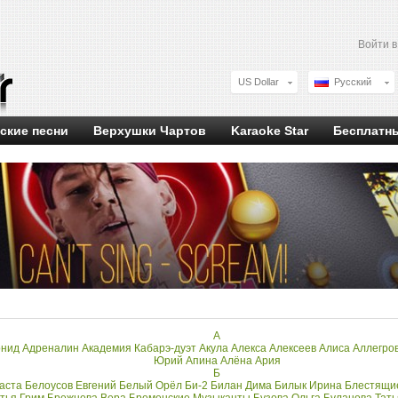
Войти 
US Dollar
Русский
ские песни
Верхушки Чартов
Karaoke Star
Бесплатн
А
онид
Адреналин
Академия Кабарэ-дуэт
Акула
Алекса
Алексеев
Алиса
Аллегро
Юрий
Апина Алёна
Ария
Б
аста
Белоусов Евгений
Белый Орёл
Би-2
Билан Дима
Билык Ирина
Блестящи