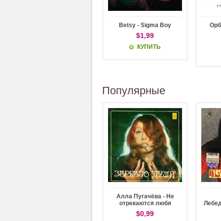
Betsy - Sigma Boy
Орб
$1,99
КУПИТЬ
Популярные
Алла Пугачёва - Не
отрекаются любя
Лебед
$0,99