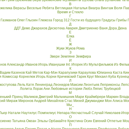
тья Грим
Брежнева Вера
Бременские Музыканты
Бузова Ольга
Буланова Тать
В
нжелика
Верасы
Веселые Ребята
Ветлицкая Наталья
Виагра
Винтаж
Воля Па
Время и Стекло
Г
Газманов Олег
Глызин
Глюкоза
Город 312
Гости из будущего
Градусы
Грибы
Д
ДДТ
Демо
Джарахов
Дискотека Авария
Дмитриенко Ваня
Дора
Дюна
Е
Елка
Ё
Ж
Жуки
Жуков Рома
З
Звери
Земляне
Земфира
И
нов Александр
Иванов Игорь
Иванушки Int.
Игорек
Из Мультфильмов
Из Филь
К
 Вадим
Казенов
Кай Метов
Кар-Мэн
Карапузики
Караулова Юлианна
Каста
Ки
я
Комиссар
Корнелюк Игорь
Корни
Кричевский Гарик
Круг Михаил
Куба
Кузнец
Л
коступова
Лель Катя
Ленинград
Леонидов Максим
Леонтьев
Леприконсы
Лепс
Лолита
Лорак Ани
Любовные истории
Любэ
Ляпис Трубецкой
М
енький Принц
Маликов Дмитрий
Мальчишник
Мари Краймбрери
Маркин Влад
рий
Мираж
Миронов Андрей
Михайлов Стас
Михей Джуманджи
Мон Алиса
Мо
Мы_
Н
Пьер
Натали
Наутилус Помпилиус
Непара
Несчастный Случай
Николаев Игор
О
сиенко Татьяна
Океан Эльзы
Орбакайте Кристина
Осин Евгений
Отпетые Мо
П