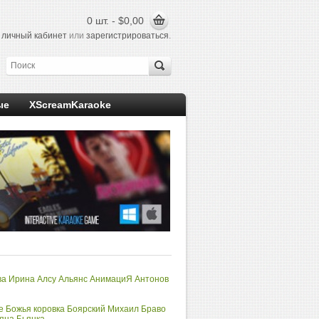
0 шт. - $0,00
в
личный кабинет
или
зарегистрироваться
.
ые
XScreamKaraoke
ва Ирина
Алсу
Альянс
АнимациЯ
Антонов
е
Божья коровка
Боярский Михаил
Браво