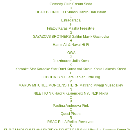
C
Comedy Club
Cream Soda
D
DEAD BLONDE
DJ Smash
Dabro
Dan Balan
E
Estradarada
F
Filatov Karas Masha
Freestyle
G
GAYAZOV$ BROTHER$
Galibri Mavik
Gazirovka
H
HammAli & Navai
Hi-Fi
I
IOWA
J
Jazzdauren
Julia Kova
K
Karaoke Star
Karaoke Star Duet
Karna.val
Kazka
Kosta Lakosta
Kreed
L
LOBODA
LYNX
Lara Fabian
Little Big
M
MARUV
MITCHEL
MORGENSHTERN
Matrang
Miyagi
Musagaliev
N
NILETTO
NK Настя Каменских
NYu
NZK
Nikita
O
P
Paulina Andreeva
Pink
Q
Quest Pistols
R
RSAC ELLA
Reflex
Revolvers
S