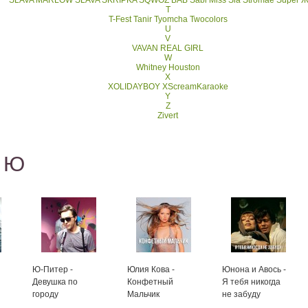
SLAVA MARLOW
SLAVA SKRIPKA
SQWOZ BAB
Sabi Miss
Sia
Stromae
Super 
T
T-Fest
Tanir Tyomcha
Twocolors
U
V
VAVAN REAL GIRL
W
Whitney Houston
X
XOLIDAYBOY
XScreamKaraoke
Y
Z
Zivert
с Ю
Ю-Питер -
Юлия Кова -
Юнона и Авось -
Девушка по
Конфетный
Я тебя никогда
городу
Мальчик
не забуду