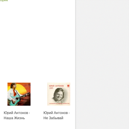
Жорик
Юрий Антонов -
Юрий Антонов -
Юрий Лоза - Мой
Наша Жизнь
Не Забывай
Плот