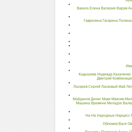
Бра
Ваенга Елена
Валерия
Варум А
Гаврилина
Гагарина Полина
Ива
Кадышева Надежда
Казаченко
Дмитрий
Комбинаци
Лазарев Сергей
Ласковый Май
Лег
Майданов Денис
Маки
Максим
Мал
Машина Времени
Меладзе Вале
На-На
Народные
Нарцисс 
Обломов Вася
Ов