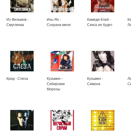
Из Фильмов -
Инь-Ян -
Камеди Клаб -
К
Смуглянка
Сохрани меня
Секса не будет
Л
Крид - Слеза
Кузьмин -
Кузьмин -
Л
Сибирские
Симона
С
Морозы