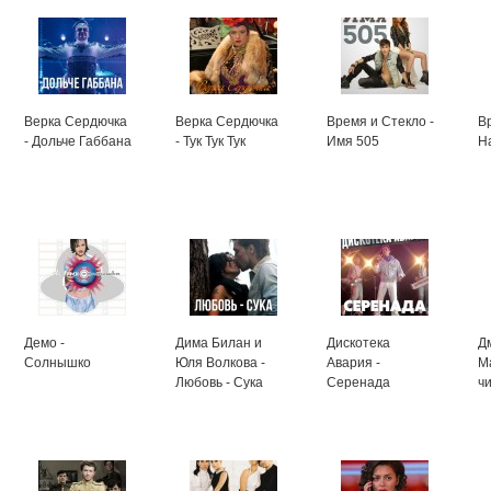
Верка Сердючка
Верка Сердючка
Время и Стекло -
В
- Дольче Габбана
- Тук Тук Тук
Имя 505
Н
Демо -
Дима Билан и
Дискотека
Д
Солнышко
Юля Волкова -
Авария -
М
Любовь - Сука
Серенада
ч