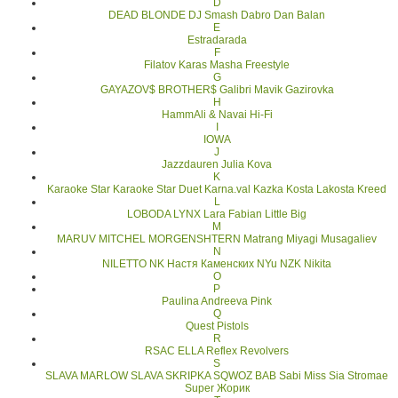
D
DEAD BLONDE
DJ Smash
Dabro
Dan Balan
E
Estradarada
F
Filatov Karas Masha
Freestyle
G
GAYAZOV$ BROTHER$
Galibri Mavik
Gazirovka
H
HammAli & Navai
Hi-Fi
I
IOWA
J
Jazzdauren
Julia Kova
K
Karaoke Star
Karaoke Star Duet
Karna.val
Kazka
Kosta Lakosta
Kreed
L
LOBODA
LYNX
Lara Fabian
Little Big
M
MARUV
MITCHEL
MORGENSHTERN
Matrang
Miyagi
Musagaliev
N
NILETTO
NK Настя Каменских
NYu
NZK
Nikita
O
P
Paulina Andreeva
Pink
Q
Quest Pistols
R
RSAC ELLA
Reflex
Revolvers
S
SLAVA MARLOW
SLAVA SKRIPKA
SQWOZ BAB
Sabi Miss
Sia
Stromae
Super Жорик