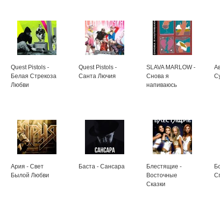
Quest Pistols -
Quest Pistols -
SLAVA MARLOW -
А
Белая Стрекоза
Санта Лючия
Снова я
С
Любви
напиваюсь
Ария - Свет
Баста - Сансара
Блестящие -
Б
Былой Любви
Восточные
С
Сказки