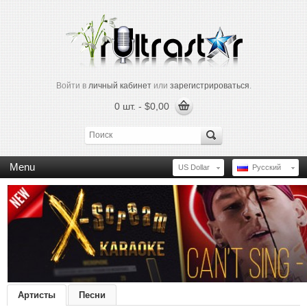
Войти в
личный кабинет
или
зарегистрироваться
.
0 шт. - $0,00
Menu
US Dollar
Русский
Артисты
Песни