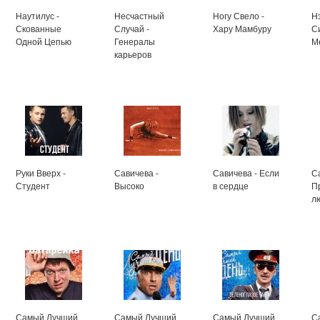
Наутилус -
Несчастный
Ногу Свело -
Н
Скованные
Случай -
Хару Мамбуру
С
Одной Цепью
Генералы
М
карьеров
Руки Вверх -
Савичева -
Савичева - Если
С
Студент
Высоко
в сердце
П
л
Самый Лучший
Самый Лучший
Самый Лучший
С