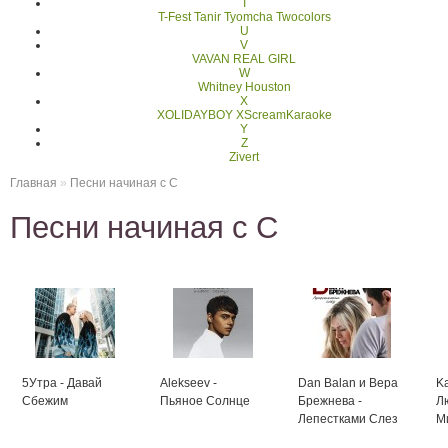
T
T-Fest
Tanir Tyomcha
Twocolors
U
V
VAVAN REAL GIRL
W
Whitney Houston
X
XOLIDAYBOY
XScreamKaraoke
Y
Z
Zivert
Главная
»
Песни начиная с С
Песни начиная с С
5Утра - Давай
Alekseev -
Dan Balan и Вера
Ka
Сбежим
Пьяное Солнце
Брежнева -
Л
Лепестками Слез
М