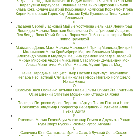
Кадышева Надежда
Казаченко Вадим
Казенов
Кай Метов
Кар-Мэн
Карапузики
Караулова Юлианна
Каста
Кино
Киркоров Филипп
Клава Кока
Колдун Дмитрий
Комбинация
Комиссар
Корнелюк Игорь
Корни
Кричевский Гарик
Круг Михаил
Куба
Кузнецова Тина
Кузьмин
Владимир
Л
Лазарев Сергей
Ласковый Май
Легкоступова
Лель Катя
Ленинград
Леонидов Максим
Леонтьев
Леприконсы
Лепс Григорий
Лещенко
Лев
Линда
Лоза Юрий
Лолита
Лорак Ани
Любовные истории
Любэ
Ляпис Трубецкой
М
Майданов Денис
Маки
Максим
Маленький Принц
Маликов Дмитрий
Мальчишник
Мари Краймбрери
Маркин Владимир
Маршал
Александр
Маша и Медведи
Машина Времени
Меладзе Валерий
Мираж
Миронов Андрей
Михайлов Стас
Михей Джуманджи
Мон
Алиса
Монеточка
Мот
Моя Мишель
Мумий Тролль
Мы_
Н
На-На
Народные
Нарцисс Пьер
Натали
Наутилус Помпилиус
Непара
Несчастный Случай
Николаев Игорь
Ноггано
Ногу Свело
Нэнси
Нюша
О
Обломов Вася
Овсиенко Татьяна
Океан Эльзы
Орбакайте Кристина
Осин Евгений
Отпетые Мошенники
Отрадная Женя
П
Песняры
Петросов Арсен
Пирожков Артур
Пламя
Потап и Настя
Пресняков Владимир
Профессор Лебединский
Пугачёва Алла
Пьеха Эдита
Р
Ржевская Мария
Розенбаум Александр
Ромео и Джульета
Рондо
Руки Вверх
Русский Размер
Руссо Авраам
С
Савичева Юля
Салтыкова Ирина
Самый Лучший День
Секрет