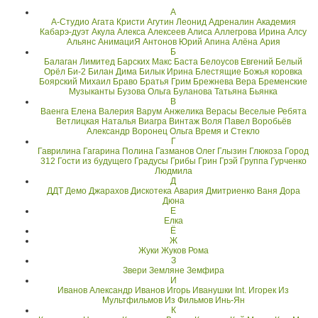
А
А-Студио
Агата Кристи
Агутин Леонид
Адреналин
Академия
Кабарэ-дуэт
Акула
Алекса
Алексеев
Алиса
Аллегрова Ирина
Алсу
Альянс
АнимациЯ
Антонов Юрий
Апина Алёна
Ария
Б
Балаган Лимитед
Барских Макс
Баста
Белоусов Евгений
Белый
Орёл
Би-2
Билан Дима
Билык Ирина
Блестящие
Божья коровка
Боярский Михаил
Браво
Братья Грим
Брежнева Вера
Бременские
Музыканты
Бузова Ольга
Буланова Татьяна
Бьянка
В
Ваенга Елена
Валерия
Варум Анжелика
Верасы
Веселые Ребята
Ветлицкая Наталья
Виагра
Винтаж
Воля Павел
Воробьёв
Александр
Воронец Ольга
Время и Стекло
Г
Гаврилина
Гагарина Полина
Газманов Олег
Глызин
Глюкоза
Город
312
Гости из будущего
Градусы
Грибы
Грин Грэй
Группа
Гурченко
Людмила
Д
ДДТ
Демо
Джарахов
Дискотека Авария
Дмитриенко Ваня
Дора
Дюна
Е
Елка
Ё
Ж
Жуки
Жуков Рома
З
Звери
Земляне
Земфира
И
Иванов Александр
Иванов Игорь
Иванушки Int.
Игорек
Из
Мультфильмов
Из Фильмов
Инь-Ян
К