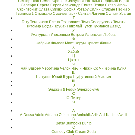
Сектор Газа
Семён Фролов
Сенчукова Наталья
Сердючка Верка
Серебро
Серега
Серов Александр
Синяя Птица
Скляр Игорь
Скриптонит
Слава
Сливки
София Ротару
Сплин
Старые Песни о
Главном 1
Стрыкало
Сукачев Гарик
Султан Лагучев
Султан Ураган
Т
Тату
Темникова Елена
Технология
Тима Белорусских
Тимати
Титомир Богдан
Трубач Николай
Тутси
Тухманов Давид
У
Уматурман
Унесенные Ветром
Успенская Любовь
Ф
Фабрика
Фадеев Макс
Форум
Фриске Жанна
Х
Хабиб
Ц
Цветы
Ч
Чай Вдвоём
Чеботина
Челси
Чи-Ли
Чиж и Co
Чичерина Юлия
Ш
Шатунов Юрий
Шура
Шуфутинский Михаил
Щ
Э
Элджей & Feduk
Электроклуб
Ю
Ю-Питер
Я
A
A-Dessa
Adele
Adriano Celentano
Amirchik
Artik Asti Kacher
Avicii
B
Betsy
Bumboks
Burito
C
Comedy Club
Cream Soda