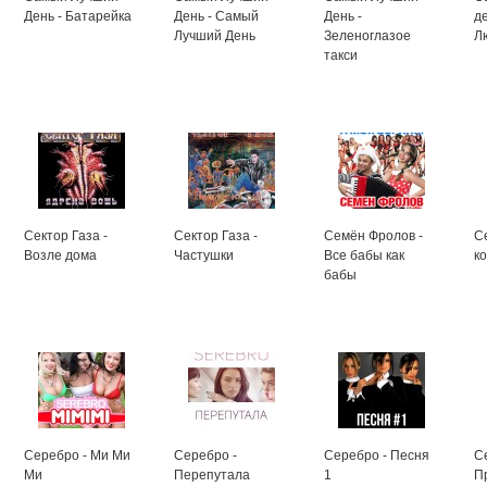
День - Батарейка
День - Самый
День -
д
Лучший День
Зеленоглазое
Л
такси
Сектор Газа -
Сектор Газа -
Семён Фролов -
С
Возле дома
Частушки
Все бабы как
к
бабы
Серебро - Ми Ми
Серебро -
Серебро - Песня
С
Ми
Перепутала
1
П