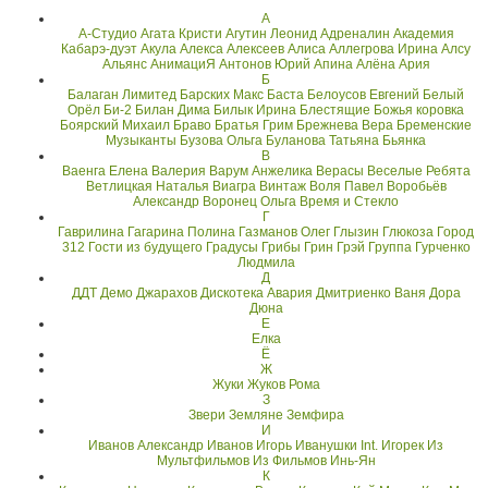
А
А-Студио
Агата Кристи
Агутин Леонид
Адреналин
Академия
Кабарэ-дуэт
Акула
Алекса
Алексеев
Алиса
Аллегрова Ирина
Алсу
Альянс
АнимациЯ
Антонов Юрий
Апина Алёна
Ария
Б
Балаган Лимитед
Барских Макс
Баста
Белоусов Евгений
Белый
Орёл
Би-2
Билан Дима
Билык Ирина
Блестящие
Божья коровка
Боярский Михаил
Браво
Братья Грим
Брежнева Вера
Бременские
Музыканты
Бузова Ольга
Буланова Татьяна
Бьянка
В
Ваенга Елена
Валерия
Варум Анжелика
Верасы
Веселые Ребята
Ветлицкая Наталья
Виагра
Винтаж
Воля Павел
Воробьёв
Александр
Воронец Ольга
Время и Стекло
Г
Гаврилина
Гагарина Полина
Газманов Олег
Глызин
Глюкоза
Город
312
Гости из будущего
Градусы
Грибы
Грин Грэй
Группа
Гурченко
Людмила
Д
ДДТ
Демо
Джарахов
Дискотека Авария
Дмитриенко Ваня
Дора
Дюна
Е
Елка
Ё
Ж
Жуки
Жуков Рома
З
Звери
Земляне
Земфира
И
Иванов Александр
Иванов Игорь
Иванушки Int.
Игорек
Из
Мультфильмов
Из Фильмов
Инь-Ян
К