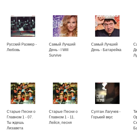
Русский Размер -
Самый Лучший
Самый Лучший
С
Любовь
День - I Will
День - Батарейка
Д
Survive
Л
Старые Песни о
Старые Песни о
Султан Лагучев -
Т
Главном 1 - 07.
Главном 1 - 11.
Горький вкус
О
Ты ждешь
Лейся, песня
С
Лизавета
Б