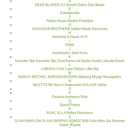
D
DEAD BLONDE
DJ Smash
Dabro
Dan Balan
E
Estradarada
F
Filatov Karas Masha
Freestyle
G
GAYAZOV$ BROTHER$
Galibri Mavik
Gazirovka
H
HammAli & Navai
Hi-Fi
I
IOWA
J
Jazzdauren
Julia Kova
K
Karaoke Star
Karaoke Star Duet
Karna.val
Kazka
Kosta Lakosta
Kreed
L
LOBODA
LYNX
Lara Fabian
Little Big
M
MARUV
MITCHEL
MORGENSHTERN
Matrang
Miyagi
Musagaliev
N
NILETTO
NK Настя Каменских
NYu
NZK
Nikita
O
P
Paulina Andreeva
Pink
Q
Quest Pistols
R
RSAC ELLA
Reflex
Revolvers
S
SLAVA MARLOW
SLAVA SKRIPKA
SQWOZ BAB
Sabi Miss
Sia
Stromae
Super Жорик