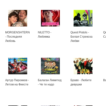
MORGENSHTERN
NILETTO -
Quest Pistols -
Qu
- Последняя
Любимка
Белая Стрекоза
С
Любовь
Любви
Артур Пирожков -
Балаган Лимитед
Браво - Любите
В
Летом на Фиесте
- Че те надо
девушки