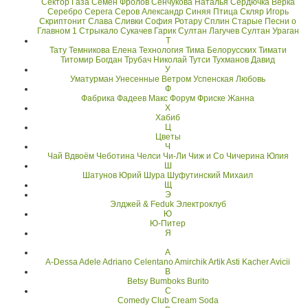
Сектор Газа
Семён Фролов
Сенчукова Наталья
Сердючка Верка
Серебро
Серега
Серов Александр
Синяя Птица
Скляр Игорь
Скриптонит
Слава
Сливки
София Ротару
Сплин
Старые Песни о
Главном 1
Стрыкало
Сукачев Гарик
Султан Лагучев
Султан Ураган
Т
Тату
Темникова Елена
Технология
Тима Белорусских
Тимати
Титомир Богдан
Трубач Николай
Тутси
Тухманов Давид
У
Уматурман
Унесенные Ветром
Успенская Любовь
Ф
Фабрика
Фадеев Макс
Форум
Фриске Жанна
Х
Хабиб
Ц
Цветы
Ч
Чай Вдвоём
Чеботина
Челси
Чи-Ли
Чиж и Co
Чичерина Юлия
Ш
Шатунов Юрий
Шура
Шуфутинский Михаил
Щ
Э
Элджей & Feduk
Электроклуб
Ю
Ю-Питер
Я
A
A-Dessa
Adele
Adriano Celentano
Amirchik
Artik Asti Kacher
Avicii
B
Betsy
Bumboks
Burito
C
Comedy Club
Cream Soda