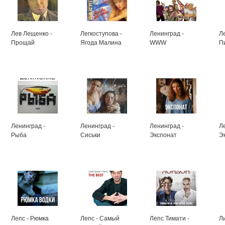
Лев Лещенко -
Легкоступова -
Ленинград -
Л
Прощай
Ягода Малина
WWW
П
Ленинград -
Ленинград -
Ленинград -
Л
Рыба
Сиськи
Экспонат
Э
Лепс - Рюмка
Лепс - Самый
Лепс Тимати -
Л