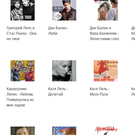
Григорий Лепс и
Дан Балан -
Дан Балан и
Д
Стас Пьеха - Она
Люби
Вера Брежнева -
Ю
не твоя
Лепестками слез
Л
Карапузики
Катя Лель -
Катя Лель -
Ки
Ляпис - Любовь
Долетай
Муси-Пуси
Л
Повернулась ко
мне задом