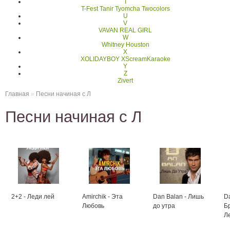
T
T-Fest
Tanir Tyomcha
Twocolors
U
V
VAVAN REAL GIRL
W
Whitney Houston
X
XOLIDAYBOY
XScreamKaraoke
Y
Z
Zivert
Главная
»
Песни начиная с Л
Песни начиная с Л
2+2 - Леди лей
Amirchik - Эта
Dan Balan - Лишь
D
Любовь
до утра
Б
Л