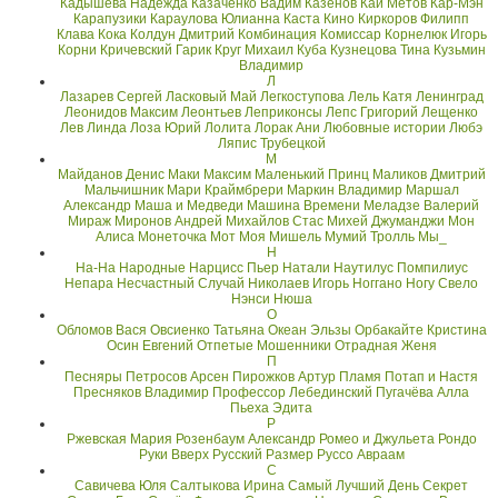
Кадышева Надежда
Казаченко Вадим
Казенов
Кай Метов
Кар-Мэн
Карапузики
Караулова Юлианна
Каста
Кино
Киркоров Филипп
Клава Кока
Колдун Дмитрий
Комбинация
Комиссар
Корнелюк Игорь
Корни
Кричевский Гарик
Круг Михаил
Куба
Кузнецова Тина
Кузьмин
Владимир
Л
Лазарев Сергей
Ласковый Май
Легкоступова
Лель Катя
Ленинград
Леонидов Максим
Леонтьев
Леприконсы
Лепс Григорий
Лещенко
Лев
Линда
Лоза Юрий
Лолита
Лорак Ани
Любовные истории
Любэ
Ляпис Трубецкой
М
Майданов Денис
Маки
Максим
Маленький Принц
Маликов Дмитрий
Мальчишник
Мари Краймбрери
Маркин Владимир
Маршал
Александр
Маша и Медведи
Машина Времени
Меладзе Валерий
Мираж
Миронов Андрей
Михайлов Стас
Михей Джуманджи
Мон
Алиса
Монеточка
Мот
Моя Мишель
Мумий Тролль
Мы_
Н
На-На
Народные
Нарцисс Пьер
Натали
Наутилус Помпилиус
Непара
Несчастный Случай
Николаев Игорь
Ноггано
Ногу Свело
Нэнси
Нюша
О
Обломов Вася
Овсиенко Татьяна
Океан Эльзы
Орбакайте Кристина
Осин Евгений
Отпетые Мошенники
Отрадная Женя
П
Песняры
Петросов Арсен
Пирожков Артур
Пламя
Потап и Настя
Пресняков Владимир
Профессор Лебединский
Пугачёва Алла
Пьеха Эдита
Р
Ржевская Мария
Розенбаум Александр
Ромео и Джульета
Рондо
Руки Вверх
Русский Размер
Руссо Авраам
С
Савичева Юля
Салтыкова Ирина
Самый Лучший День
Секрет