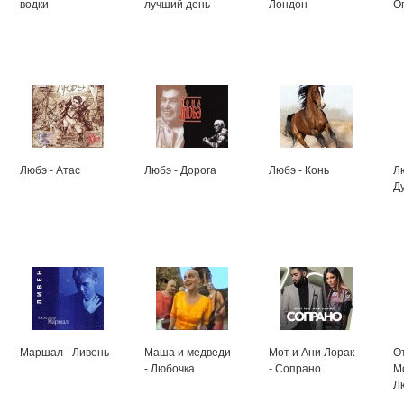
водки
лучший день
Лондон
О
Любэ - Атас
Любэ - Дорога
Любэ - Конь
Л
Д
Маршал - Ливень
Маша и медведи
Мот и Ани Лорак
О
- Любочка
- Сопрано
М
Л