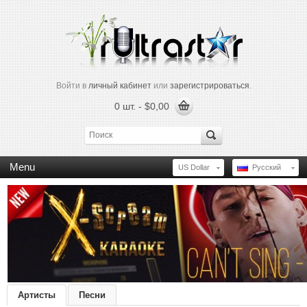
Войти в
личный кабинет
или
зарегистрироваться
.
0 шт. - $0,00
Menu
US Dollar
Русский
Артисты
Песни