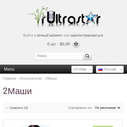
Войти в
личный кабинет
или
зарегистрироваться
.
0 шт. - $0,00
Menu
US Dollar
Русский
Главная
»
Исполнители
»
2Маши
2Маши
Сравнить (0)
Сортировать по: